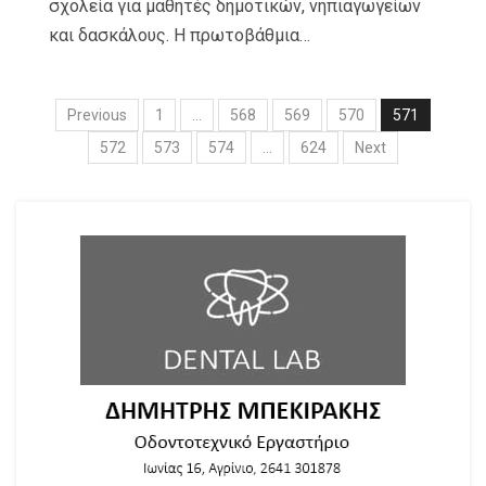
σχολεία για μαθητές δημοτικών, νηπιαγωγείων
και δασκάλους. Η πρωτοβάθμια…
Previous
1
…
568
569
570
571
572
573
574
…
624
Next