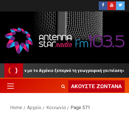
με το Αγρίνιο ξεπερνά τη γεωγραφική γειτνίαση»
Μύτ
ΑΚΟΎΣΤΕ ΖΩΝΤΑΝΆ
Home
Αρχείο
Κοινωνία
Page 571