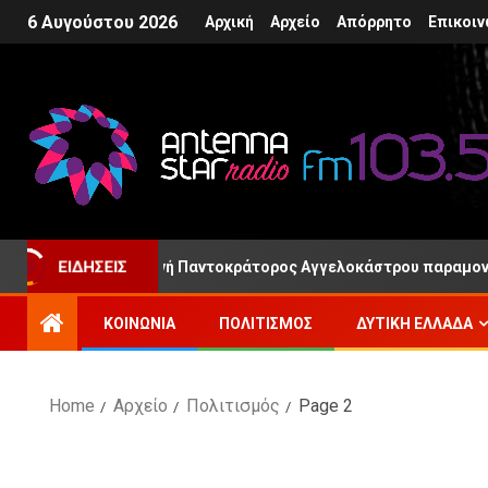
6 Αυγούστου 2026
Αρχική
Αρχείο
Απόρρητο
Επικοιν
Ιερά Μονή Παντοκράτορος Αγγελοκάστρου παραμονή της Μεταμ
ΕΙΔΉΣΕΙΣ
ΚΟΙΝΩΝΊΑ
ΠΟΛΙΤΙΣΜΌΣ
ΔΥΤΙΚΉ ΕΛΛΆΔΑ
Home
Αρχείο
Πολιτισμός
Page 2