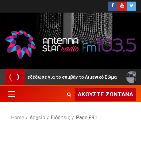
η εξέδωσε για το συμβάν το Λιμενικό Σώμα
ΕΛ.ΑΣ. –
ΑΚΟΎΣΤΕ ΖΩΝΤΑΝΆ
Home
Αρχείο
Ειδήσεις
Page 891