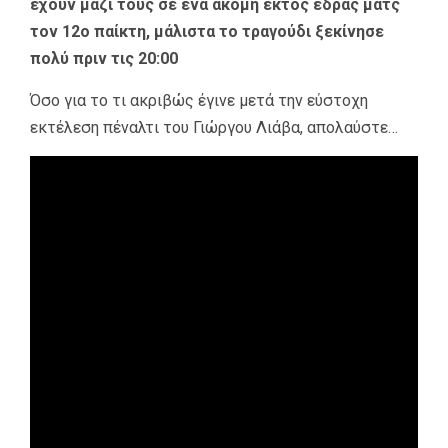
έχουν μαζί τους σε ένα ακόμη εκτός έδρας ματς
τον 12ο παίκτη, μάλιστα το τραγούδι ξεκίνησε
πολύ πριν τις 20:00
Όσο για το τι ακριβώς έγινε μετά την εύστοχη
εκτέλεση πέναλτι του Γιώργου Λιάβα, απολαύστε…