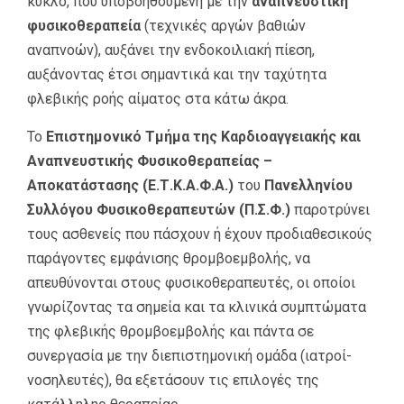
κύκλο, που υποβοηθούμενη με την
αναπνευστική
φυσικοθεραπεία
(τεχνικές αργών βαθιών
αναπνοών), αυξάνει την ενδοκοιλιακή πίεση,
αυξάνοντας έτσι σημαντικά και την ταχύτητα
φλεβικής ροής αίματος στα κάτω άκρα.
Το
Επιστημονικό Τμήμα της Καρδιοαγγειακής και
Αναπνευστικής Φυσικοθεραπείας –
Αποκατάστασης (Ε.Τ.Κ.Α.Φ.Α.)
του
Πανελληνίου
Συλλόγου Φυσικοθεραπευτών (Π.Σ.Φ.)
παροτρύνει
τους ασθενείς που πάσχουν ή έχουν προδιαθεσικούς
παράγοντες εμφάνισης θρομβοεμβολής, να
απευθύνονται στους φυσικοθεραπευτές, οι οποίοι
γνωρίζοντας τα σημεία και τα κλινικά συμπτώματα
της φλεβικής θρομβοεμβολής και πάντα σε
συνεργασία με την διεπιστημονική ομάδα (ιατροί-
νοσηλευτές), θα εξετάσουν τις επιλογές της