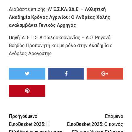
Διαβάστε επίσης:
Α’ Ε.Σ.ΚΑ.ΒΔ.Ε. – Αθλητική
Ακαδημία Κρόνος Αγρινίου: Ο Ανδρέας Χολής
αναλαμβάνει Γενικός Αρχηγός
Πηγή
:
Α’ Ε.Π.Σ. Αιτωλοακαρνανίας – Α.Ο. Ρηγανά:
Βοηθός Προπονητή και με ρόλο στην Ακαδημία ο
Ανδρέας Δρογούτης
Προηγούμενο
Επόμενο
EuroBasket 2025: Η
EuroBasket 2025: Ο κοινός