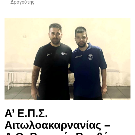
Δρογούτης
Α’ Ε.Π.Σ.
Αιτωλοακαρνανίας –