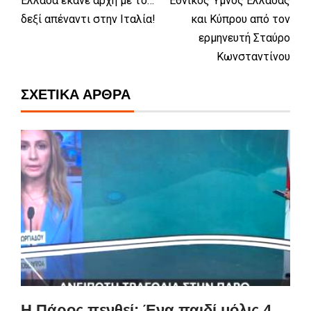
Ελλάδα έκανε αρχή με το…
Εθνικός Ύμνος Ελλάδας
δεξί απέναντι στην Ιταλία!
και Κύπρου από τον
ερμηνευτή Σταύρο
Κωνσταντίνου
ΣΧΕΤΙΚΆ ΆΡΘΡΑ
Η Πάρος πενθεί: Ένα παιδί μόλις 4