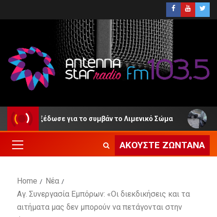
ση εξέδωσε για το συμβάν το Λιμενικό Σώμα
ΕΛ.ΑΣ. 
ΑΚΟΎΣΤΕ ΖΩΝΤΑΝΆ
Home
Νέα
Αγ. Συνεργασία Εμπόρων: «Οι διεκδικήσεις και τα
αιτήματα μας δεν μπορούν να πετάγονται στην