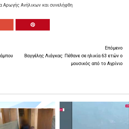
μα Αρωγής Ανήλικων και συνελήφθη
Επόμενο
ράμπου
Βαγγέλης Λιάγκας: Πέθανε σε ηλικία 63 ετών ο
μουσικός από το Αγρίνιο