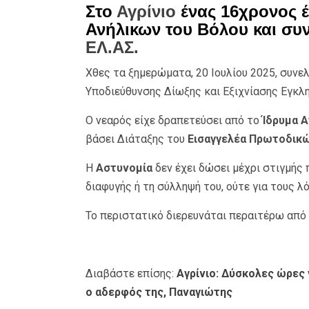
Στο
Αγρίνιο
ένας 16χρονος 
Ανήλικων του Βόλου και συ
ΕΛ.ΑΣ.
Χθες τα ξημερώματα, 20 Ιουλίου 2025, συνε
Υποδιεύθυνσης Δίωξης και Εξιχνίασης Εγκλη
Ο νεαρός είχε δραπετεύσει από το
Ίδρυμα 
βάσει Διάταξης του
Εισαγγελέα Πρωτοδικ
Η
Αστυνομία
δεν έχει δώσει μέχρι στιγμής
διαφυγής ή τη σύλληψή του, ούτε για τους λ
Το περιστατικό διερευνάται περαιτέρω από 
Διαβάστε επίσης:
Αγρίνιο: Δύσκολες ώρες 
ο αδερφός της, Παναγιώτης