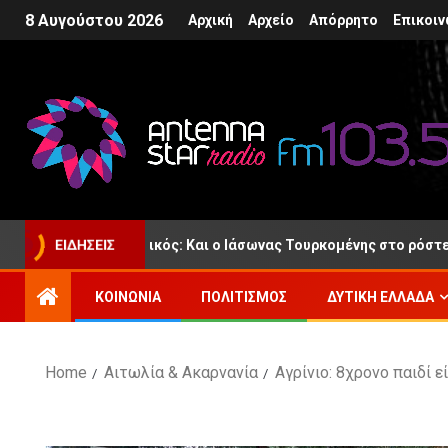
8 Αυγούστου 2026
Αρχική
Αρχείο
Απόρρητο
Επικοιν
e 2 – Παναιτωλικός: Και ο Ιάσωνας Τουρκομένης στο ρόστερ της 
ΕΙΔΉΣΕΙΣ
ΚΟΙΝΩΝΊΑ
ΠΟΛΙΤΙΣΜΌΣ
ΔΥΤΙΚΉ ΕΛΛΆΔΑ
Home
Αιτωλία & Ακαρνανία
Αγρίνιο: 8χρονο παιδί 