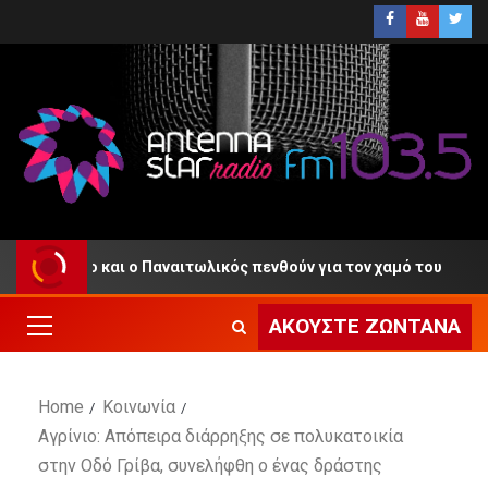
ιο και ο Παναιτωλικός πενθούν για τον χαμό του
Πυρ
ΑΚΟΎΣΤΕ ΖΩΝΤΑΝΆ
Home
Κοινωνία
Αγρίνιο: Απόπειρα διάρρηξης σε πολυκατοικία
στην Οδό Γρίβα, συνελήφθη ο ένας δράστης