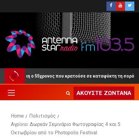
η Δίκη ο 55χρονος που κρατούσε σε καταψύκτη τη σορό του πατέ
ΑΚΟΎΣΤΕ ΖΩΝΤΑΝΆ
Home
Πολιτισμός
Αγρίνιο: Δωρεάν Σεμινάριο Φωτογραφίας 4 και 5
Οκτωβρίου από το Photopolis Festival