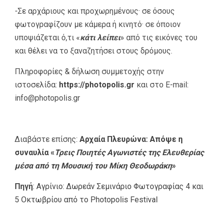
-Σε αρχάριους και προχωρημένους· σε όσους
φωτογραφίζουν με κάμερα ή κινητό· σε όποιον
υποψιάζεται ό,τι «
κάτι λείπει
» από τις εικόνες του
και θέλει να το ξαναζητήσει στους δρόμους.
Πληροφορίες & δήλωση συμμετοχής στην
ιστοσελίδα:
https://photopolis.gr
και στο E-mail:
info@photopolis.gr
Διαβάστε επίσης:
Αρχαία Πλευρώνα: Απόψε η
συναυλία «
Τρεις Ποιητές Αγωνιστές της Ελευθερίας
μέσα από τη Μουσική του Μίκη Θεοδωράκη
»
Πηγή
:
Αγρίνιο: Δωρεάν Σεμινάριο Φωτογραφίας 4 και
5 Οκτωβρίου από το Photopolis Festival