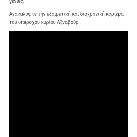
γενιές.
Ανακαλύψτε την εξαιρετική και διαχρονική καριέρα
του υπέροχου κυρίου Αζναβούρ…