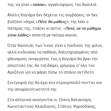
της, να γίνει «
τσάσκι
», αγγελιοφόρος του Βασιλιά.
Αλλά η Καγιάρα δεν δέχεται τις συμβάσεις, αν δεν
βγάζουν νόημα. «
Πότε θα μάθεις;
», της λέει ο
πατέρας της, τσάσκι κι αυτός. «
Ποτέ, αν το μάθημα
είναι λάθος
,» απαντά με πείσμα εκείνη.
Όταν Βασιλιάς των Ίνκας γίνει ο παιδικός της φίλος,
αλλά κινδυνεύει να πεθάνει, δηλητηριασμένος από
φθονερούς συνεργάτες του, η Καγιάρα θα βρει την
αποστολή της: θα ταξιδέψει, γρήγορα, σ’ όλο τον
Αμαζόνιο για να φέρει πίσω το σπάνιο αντίδοτο.
Συντροφιά της θα έχει ένα στρουμπουλό ποντίκι και
την αποφασιστικότητά της.
Στα ελληνικά ακούγονται οι: Eλενα Δελακούρα,
Κωνσταντίνος Κλαυδιανός, Στέλιος Ψαρουδάκης,