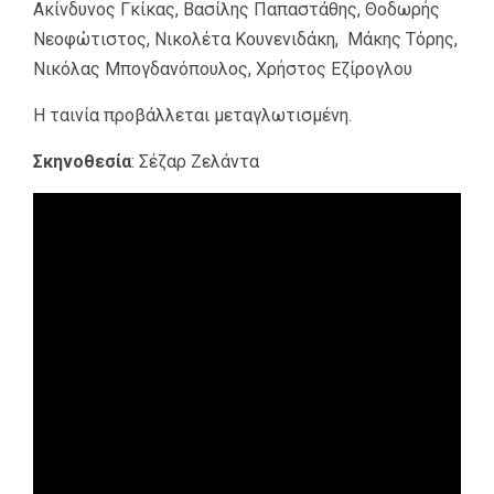
Ακίνδυνος Γκίκας, Βασίλης Παπαστάθης, Θοδωρής
Νεοφώτιστος, Νικολέτα Κουνενιδάκη, Μάκης Τόρης,
Νικόλας Μπογδανόπουλος, Χρήστος Εζίρογλου
Η ταινία προβάλλεται μεταγλωτισμένη.
Σκηνοθεσία
: Σέζαρ Ζελάντα