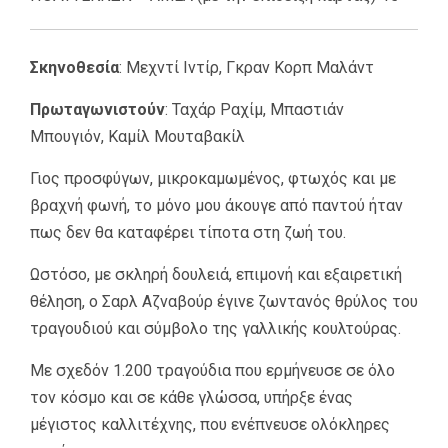
Σκηνοθεσία
: Μεχντί Ιντίρ, Γκραν Κορπ Μαλάντ
Πρωταγωνιστούν
: Ταχάρ Ραχίμ, Μπαστιάν
Μπουγιόν, Καμίλ Μουταβακίλ
Γιος προσφύγων, μικροκαμωμένος, φτωχός και με
βραχνή φωνή, το μόνο μου άκουγε από παντού ήταν
πως δεν θα καταφέρει τίποτα στη ζωή του.
Ωστόσο, με σκληρή δουλειά, επιμονή και εξαιρετική
θέληση, ο Σαρλ Αζναβούρ έγινε ζωντανός θρύλος του
τραγουδιού και σύμβολο της γαλλικής κουλτούρας.
Με σχεδόν 1.200 τραγούδια που ερμήνευσε σε όλο
τον κόσμο και σε κάθε γλώσσα, υπήρξε ένας
μέγιστος καλλιτέχνης, που ενέπνευσε ολόκληρες