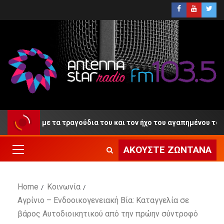
αντίο» με τα τραγούδια του και τον ήχο του αγαπημένου του κλαρ
ΑΚΟΎΣΤΕ ΖΩΝΤΑΝΆ
Home
Κοινωνία
Αγρίνιο – Ενδοοικογενειακή Βία: Καταγγελία σε
βάρος Αυτοδιοικητικού από την πρώην σύντροφό