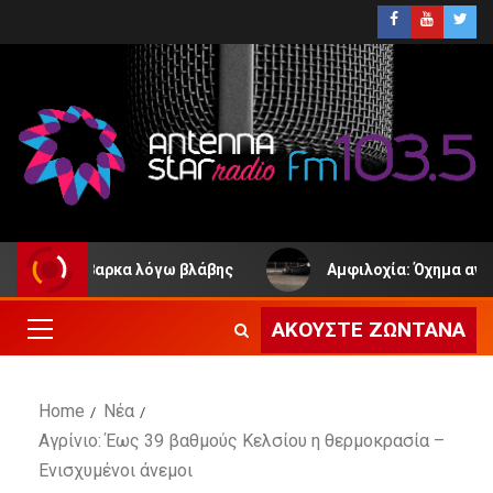
η Παλιόβαρκα λόγω βλάβης
Αμφιλοχία: Όχημα ανετράπ
ΑΚΟΎΣΤΕ ΖΩΝΤΑΝΆ
Home
Νέα
Αγρίνιο: Έως 39 βαθμούς Κελσίου η θερμοκρασία –
Ενισχυμένοι άνεμοι