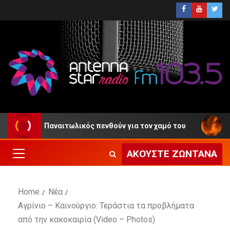
αι ο Παναιτωλικός πενθούν για τον χαμό του
Πυροσβε
ΑΚΟΎΣΤΕ ΖΩΝΤΑΝΆ
Home
Νέα
Αγρίνιο – Καινούργιο: Τεράστια τα προβλήματα
από την κακοκαιρία (Video – Photos)