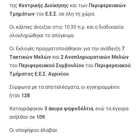
της
Κεντρικής Διοίκησης
και των
Περιφερειακών
Τμημάτων
του
Ε.Ε.Σ.
σε όλη τη χώρα.
Οι κάλπες άνοιξαν στις 10:30 π.μ. και η διαδικασία
ολοκληρώθηκε το απόγευμα.
Οι Εκλογές πραγματοποιήθηκαν για την ανάδειξη
7
Τακτικών Μελών
και
2 Αναπληρωματικών Μελών
του
Περιφερειακού Συμβουλίου
του
Περιφερειακού
Τμήματος Ε.Ε.Σ. Αγρινίου
.
Σύμφωνα με τα αποτελέσματα, οι εγγεγραμμένοι
ήταν
128
.
Καταγράφηκαν
3 άκυρα ψηφοδέλτια
, ενώ τα έγκυρα
ανήλθαν σε
109
.
Οι υποψήφιοι έλαβαν: