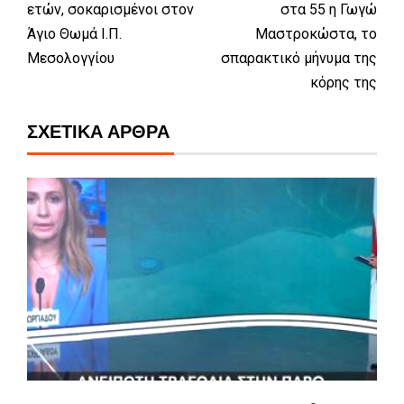
ετών, σοκαρισμένοι στον
στα 55 η Γωγώ
Άγιο Θωμά Ι.Π.
Μαστροκώστα, το
Μεσολογγίου
σπαρακτικό μήνυμα της
κόρης της
ΣΧΕΤΙΚΆ ΆΡΘΡΑ