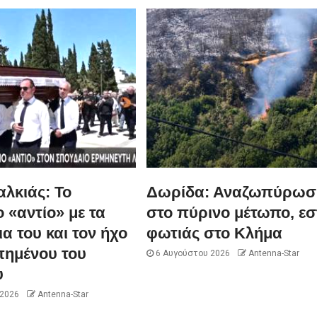
λκιάς: Το
Δωρίδα: Αναζωπύρωσ
ο «αντίο» με τα
στο πύρινο μέτωπο, εσ
α του και τον ήχο
φωτιάς στο Κλήμα
πημένου του
6 Αυγούστου 2026
Antenna-Star
υ
 2026
Antenna-Star