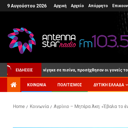
9 Αυγούστου 2026
Αρχική
Αρχείο
Απόρρητο
Επικοιν
όλις 4 ετών πνίγηκε σε πισίνα, προσήχθησαν οι γονείς του και ο 
ΕΙΔΉΣΕΙΣ
ΚΟΙΝΩΝΊΑ
ΠΟΛΙΤΙΣΜΌΣ
ΔΥΤΙΚΉ ΕΛΛΆΔΑ
Home
Κοινωνία
Αγρίνιο – Μητέρα Άκη: «Έβαλα το έ