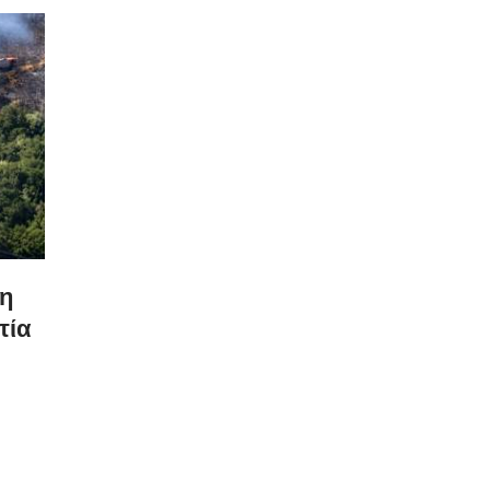
η
τία