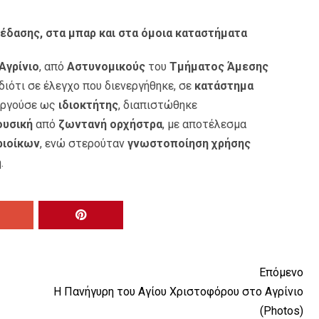
έδασης, στα μπαρ και στα όμοια καταστήματα
Αγρίνιο
, από
Αστυνομικούς
του
Τμήματος Άμεσης
διότι σε έλεγχο που διενεργήθηκε, σε
κατάστημα
υργούσε ως
ιδιοκτήτης
, διαπιστώθηκε
ουσική
από
ζωντανή ορχήστρα
, με αποτέλεσμα
ριοίκων
, ενώ στερούταν
γνωστοποίηση χρήσης
.
Επόμενο
Η Πανήγυρη του Αγίου Χριστοφόρου στο Αγρίνιο
(Photos)