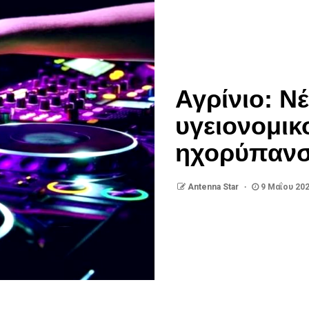
Αγρίνιο: Ν
υγειονομικ
ηχορύπαν
Antenna Star
9 Μαΐου 20