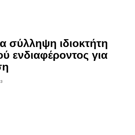
έα σύλληψη ιδιοκτήτη
ού ενδιαφέροντος για
ση
23