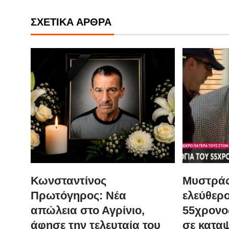
ΣΧΕΤΙΚΆ ΆΡΘΡΑ
Κωνσταντίνος
Μυστράς
Πρωτόγηρος: Νέα
ελεύθερο
απώλεια στο Αγρίνιο,
55χρονο
άφησε την τελευταία του
σε κατα