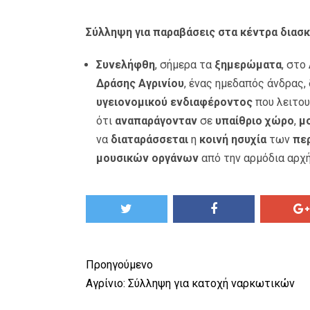
Σύλληψη για παραβάσεις στα κέντρα διασκ
Συνελήφθη
, σήμερα τα
ξημερώματα
, στο
Δράσης Αγρινίου
, ένας ημεδαπός άνδρας, 
υγειονομικού ενδιαφέροντος
που λειτο
ότι
αναπαράγονταν
σε
υπαίθριο χώρο
,
μ
να
διαταράσσεται
η
κοινή ησυχία
των
πε
μουσικών οργάνων
από την αρμόδια αρχή
Προηγούμενο
Αγρίνιο: Σύλληψη για κατοχή ναρκωτικών