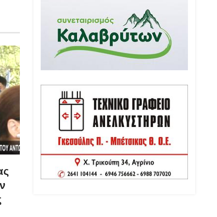
ας
ν
ς