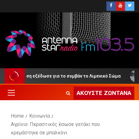
ακοίνωση εξέδωσε για το συμβάν το Λιμενικό Σώμα
Ε
ΑΚΟΎΣΤΕ ΖΩΝΤΑΝΆ
Home
Κοινωνία
Αγρίνιο: Περαστικός έσωσε γατάκι που
κρεμάστηκε σε μπαλκόνι