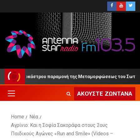
παραμονή της Μεταμορφώσεως του Σωτήρος
Τηλεφωνι
ΑΚΟΎΣΤΕ ΖΩΝΤΑΝΆ
Home
Νέα
Αγρίνιο: Και η Σοφία Σακοράφα στους 2ους
Παιδικούς Αγώνες «Run and Smile» (Videos –