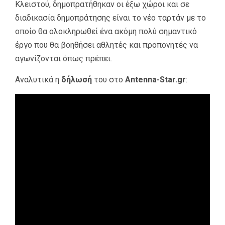
Κλειστού, δημοπρατήθηκαν οι έξω χώροι και σε
διαδικασία δημοπράτησης είναι το νέο ταρτάν με το
οποίο θα ολοκληρωθεί ένα ακόμη πολύ σημαντικό
έργο που θα βοηθήσει αθλητές και προπονητές να
αγωνίζονται όπως πρέπει.
Αναλυτικά η
δήλωσή
του στο
Antenna-Star.gr
: