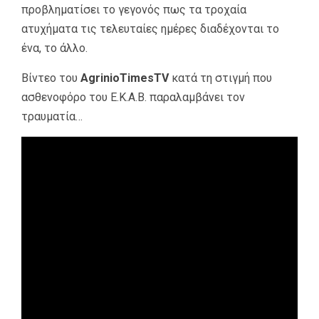
προβληματίσει το γεγονός πως τα τροχαία
ατυχήματα τις τελευταίες ημέρες διαδέχονται το
ένα, το άλλο.
Βίντεο του
AgrinioTimesTV
κατά τη στιγμή που
ασθενοφόρο του Ε.Κ.Α.Β. παραλαμβάνει τον
τραυματία…