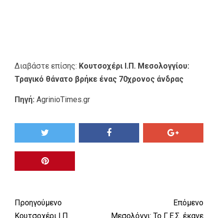
Διαβάστε επίσης:
Κουτσοχέρι Ι.Π. Μεσολογγίου:
Τραγικό θάνατο βρήκε ένας 70χρονος άνδρας
Πηγή:
AgrinioTimes.gr
Προηγούμενο
Επόμενο
Κουτσοχέρι Ι.Π.
Μεσολόγγι: Το Γ.Ε.Σ. έκανε