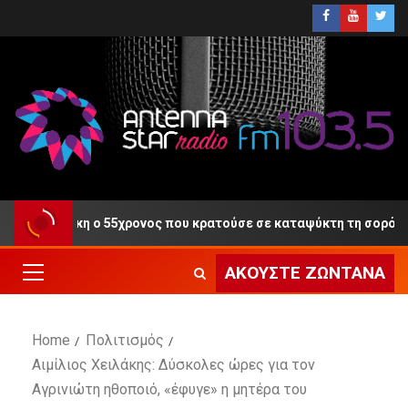
τη Δίκη ο 55χρονος που κρατούσε σε καταψύκτη τη σορό του πα
ΑΚΟΎΣΤΕ ΖΩΝΤΑΝΆ
Home
Πολιτισμός
Αιμίλιος Χειλάκης: Δύσκολες ώρες για τον
Αγρινιώτη ηθοποιό, «έφυγε» η μητέρα του