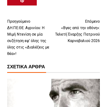
Προηγούμενο
Επόμενο
ΔΗ.ΠΕ.ΘΕ. Αγρινίου: Η
«Βγες από την οθόνη»:
Μιμή Ντενίση σε μία
Τελετή Έναρξης Πατρινού
συζήτηση εφ’ όλης της
Καρναβαλιού 2026
ύλης στις «Διαλέξεις με
θέα»!
ΣΧΕΤΙΚΆ ΆΡΘΡΑ