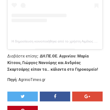
Η δημοσίευση κοινοποιήθηκε από το χρήστη Αιμίλιος Χειλάκης (@aimilios_chilakis_official)
Διαβάστε επίσης:
ΔΗ.ΠΕ.ΘΕ. Αγρινίου: Μαρία
Κίτσου, Γιώργος Νανούρης και Ανδρέας
Σκαρτσάρης είπαν τα… κάλαντα στο Γηροκομείο!
Πηγή:
AgrinioTimes.gr