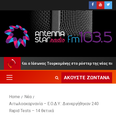
τωλικός: Και ο Ιάσωνας Τουρκομένης στο ρόστερ της νέας περιόδο
ΑΚΟΎΣΤΕ ΖΩΝΤΑΝΆ
Home
Νέα
Αιτωλοακαρνανία – Ε.Ο.Δ.Υ.: Διενεργήθηκαν 240
Rapid Tests – 14 θετικά