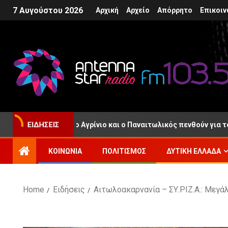
7 Αυγούστου 2026
Αρχική
Αρχείο
Απόρρητο
Επικοιν
μποσιώρας: Το Αγρίνιο και ο Παναιτωλικός πενθούν για τον χαμό
ΕΙΔΉΣΕΙΣ
ΚΟΙΝΩΝΊΑ
ΠΟΛΙΤΙΣΜΌΣ
ΔΥΤΙΚΉ ΕΛΛΆΔΑ
Home
Ειδήσεις
Αιτωλοακαρνανία – ΣΥ.ΡΙΖ.Α.: Μεγά