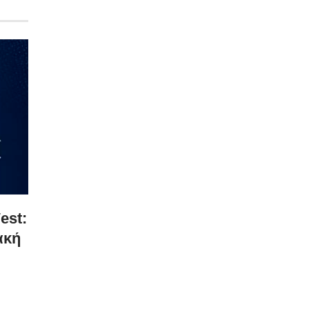
est:
ακή