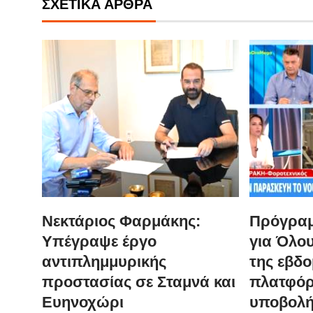
ΣΧΕΤΙΚΆ ΆΡΘΡΑ
Νεκτάριος Φαρμάκης:
Πρόγραμ
Υπέγραψε έργο
για Όλου
αντιπλημμυρικής
της εβδ
προστασίας σε Σταμνά και
πλατφόρ
Ευηνοχώρι
υποβολή