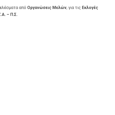
οτελέσματα από
Οργανώσεις Μελών
, για τις
Εκλογές
.Α. – Π.Σ.