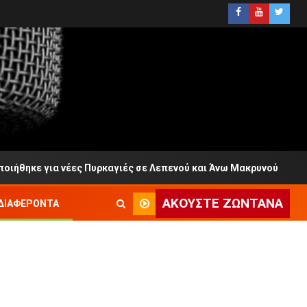
ε για νέες Πυρκαγιές σε Λεπενού και Άνω Μακρυνού
Ο
ΑΚΟΎΣΤΕ ΖΩΝΤΑΝΆ
ΔΙΑΦΈΡΟΝΤΑ