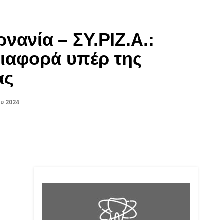
νανία – ΣΥ.ΡΙΖ.Α.:
ιαφορά υπέρ της
ας
υ 2024