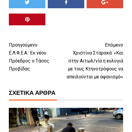
Προηγούμενο
Επόμενο
Ε.Λ.Φ.Ε.Α.: Εκ νέου
Χριστίνα Σταρακά: «Και
Πρόεδρος ο Τάσος
στην Αιτωλ/νία η ευλογιά
Προβίδας
με τους Κτηνοτρόφους να
απειλούνται με αφανισμό»
ΣΧΕΤΙΚΆ ΆΡΘΡΑ