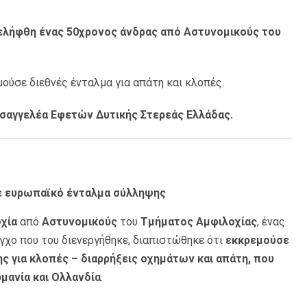
νελήφθη ένας 50χρονος άνδρας από Αστυνομικούς του
ούσε διεθνές ένταλμα για απάτη και κλοπές.
ισαγγελέα Εφετών Δυτικής Στερεάς Ελλάδας.
ε ευρωπαϊκό ένταλμα σύλληψης
χία
από
Αστυνομικούς
του
Τμήματος Αμφιλοχίας
, ένας
γχο που του διενεργήθηκε, διαπιστώθηκε ότι
εκκρεμούσε
 για κλοπές – διαρρήξεις οχημάτων και απάτη, που
ρμανία και Ολλανδία
.