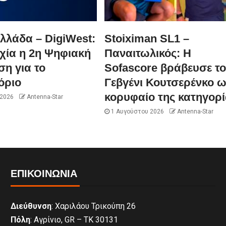
λλάδα – DigiWest:
Stoiximan SL1 –
χία η 2η Ψηφιακή
Παναιτωλικός: Η
η για το
Sofascore βράβευσε τ
όριο
Γεβγένι Κουτσερένκο 
κορυφαίο της κατηγορί
 2026
Antenna-Star
1 Αυγούστου 2026
Antenna-Star
ΕΠΙΚΟΙΝΩΝΊΑ
Διεύθυνση
: Χαριλάου Τρικούπη 26
Πόλη
: Αγρίνιο, GR – ΤΚ 30131