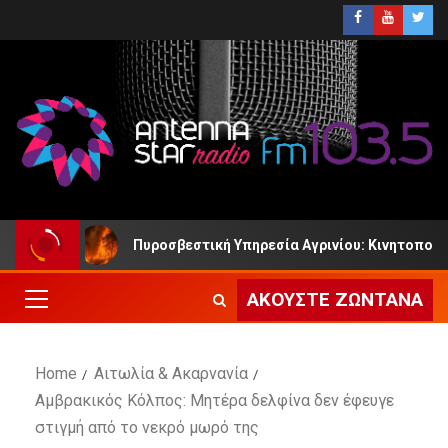
υ
Πυροσβεστική Υπηρεσία Αγρινίου: Κινητοποιήθηκε 
ΑΚΟΎΣΤΕ ΖΩΝΤΑΝΆ
Home
Αιτωλία & Ακαρνανία
Αμβρακικός Κόλπος: Μητέρα δελφίνα δεν έφευγε
στιγμή από το νεκρό μωρό της