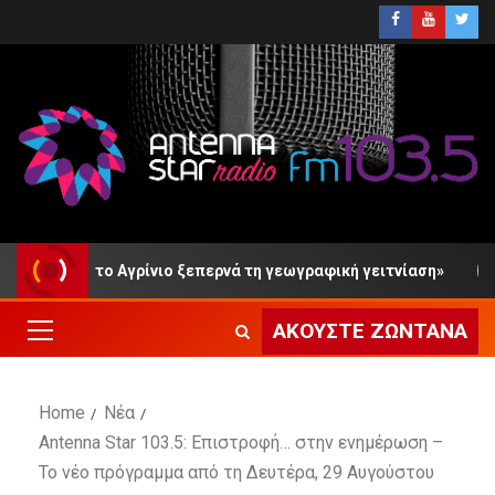
 με το Αγρίνιο ξεπερνά τη γεωγραφική γειτνίαση»
Μύ
ΑΚΟΎΣΤΕ ΖΩΝΤΑΝΆ
Home
Νέα
Antenna Star 103.5: Επιστροφή… στην ενημέρωση –
Το νέο πρόγραμμα από τη Δευτέρα, 29 Αυγούστου