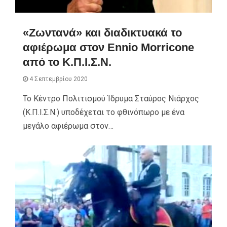
«Ζωντανά» και διαδικτυακά το
αφιέρωμα στον Εnnio Morricone
από το Κ.Π.Ι.Σ.Ν.
4 Σεπτεμβρίου 2020
Το Κέντρο Πολιτισμού Ίδρυμα Σταύρος Νιάρχος
(Κ.Π.Ι.Σ.Ν.) υποδέχεται το φθινόπωρο με ένα
μεγάλο αφιέρωμα στον…