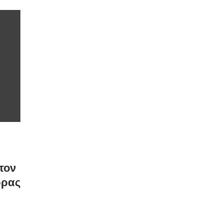
τον
ώρας