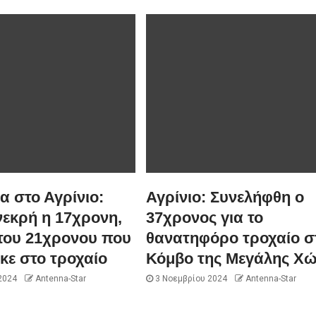
 στο Αγρίνιο:
Αγρίνιο: Συνελήφθη ο
νεκρή η 17χρονη,
37χρονος για το
του 21χρονου που
θανατηφόρο τροχαίο σ
κε στο τροχαίο
Κόμβο της Μεγάλης Χ
2024
Antenna-Star
3 Νοεμβρίου 2024
Antenna-Star