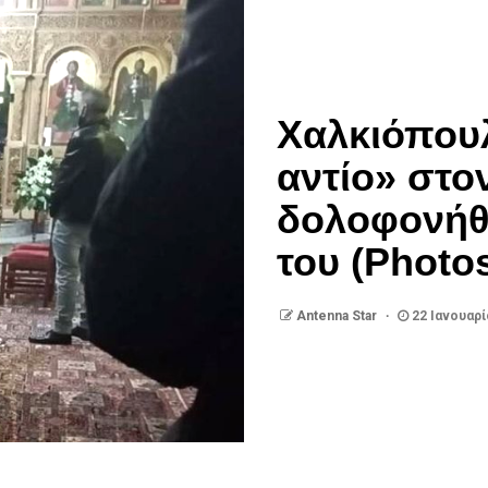
Χαλκιόπουλ
αντίο» στο
δολοφονήθη
του (Photo
Antenna Star
22 Ιανουαρί