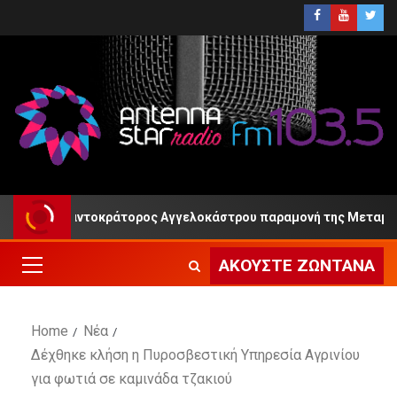
ά Μονή Παντοκράτορος Αγγελοκάστρου παραμονή της Μεταμορφ
ΑΚΟΎΣΤΕ ΖΩΝΤΑΝΆ
Home
Νέα
Δέχθηκε κλήση η Πυροσβεστική Υπηρεσία Αγρινίου
για φωτιά σε καμινάδα τζακιού