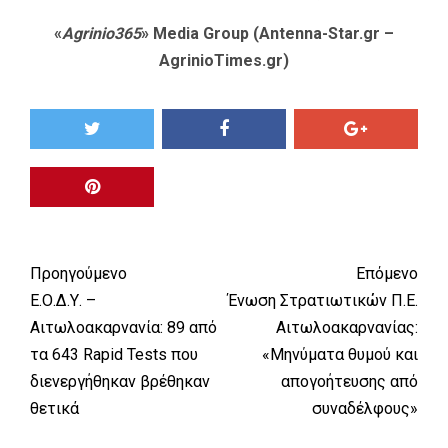
«
Agrinio365
» Media Group (Antenna-Star.gr –
AgrinioTimes.gr)
Προηγούμενο
Επόμενο
Ε.Ο.Δ.Υ. –
Ένωση Στρατιωτικών Π.Ε.
Αιτωλοακαρνανία: 89 από
Αιτωλοακαρνανίας:
τα 643 Rapid Tests που
«Μηνύματα θυμού και
διενεργήθηκαν βρέθηκαν
απογοήτευσης από
θετικά
συναδέλφους»