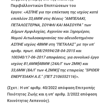
Περιβαλλοντικών Επιπτώσεων του
έργου:
«ΑΣΠΗΕ για την επέκταση της ισχύος κατά
επιπλέον 33,6ΜW στις θέσεις “ΑΜΠΕΛΑΚΙ,
ΠΕΤΑΛΟΣΤΕΡΝΑ, ΣΟΥΦΛΙ ΚΑΙ ΜΑΣΟΥΡΑ” των
Δήμων Αμφιλοχίας, Αγρινίου και Ξηρομέρου,
Νομού Αιτωλοακαρνανίας του αδειοδοτημένου
ΑΣΠΗΕ ισχύος 48MW στη “ΠΕΤΑΛΑΣ” με την υπ’
αριθμ. πρωτ. 608/29594/28-04-2015 και
100340/17-06-2017 αποφάσεις, για συνολικό έργο
ισχύος 81,6MW[48MW (24Α/Γ των 2MW) και
33,6MW (8Α/Γ των 4,2MW)] της εταιρείας “SPIDER
ΕΝΕΡΓΕΙΑΚΗ Α.Ε.” (ΠΕΤ 2106552116)».
(Σχετ.: Η υπ’ αριθμ. 40/2022 απόφαση Επιτροπής
Ποιότητας Ζωής και η υπ’ αριθμ. 2/2022 απόφαση
Κοινότητας Λεπενούς).