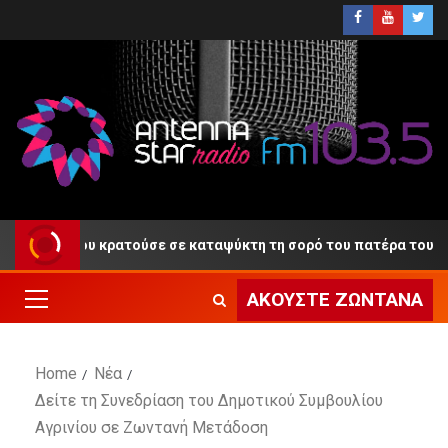
 που κρατούσε σε καταψύκτη τη σορό του πατέρα του
ΑΚΟΎΣΤΕ ΖΩΝΤΑΝΆ
Home
Νέα
Δείτε τη Συνεδρίαση του Δημοτικού Συμβουλίου
Αγρινίου σε Ζωντανή Μετάδοση