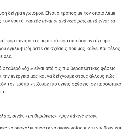
ωση δείγμα εγωισμού. Είναι ο τρόπος με τον οποίο λέμε
 τον εαυτό, «
αυτές είναι οι ανάγκες μου, αυτά είναι τα
χικά, φορτωνόμαστε περισσότερα από όσα αντέχουμε.
φού εγκλωβιζόμαστε σε σχέσεις που μας καίνε. Και τέλος
ε όλα.
ά σταθερό «όχι» είναι από τις πιο θεραπευτικές φάσεις.
 την ενέργειά μας και να δείχνουμε στους άλλους πώς
τόν τον τρόπο χτίζουμε πιο υγιείς σχέσεις, σε προσωπικό
ρα.
λαις, σιγά
», «
μη θυμώνεις
», «
μην κάνεις έτσι
».
ικες να δυσκολευόμαστε να αναγνωρίσουμε τι νιώθουν και