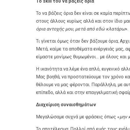
Το skill του να βάζεις όρια
Το να βάζεις όρια δεν είναι σε καμία περίπτ
στους άλλους κυρίως αλλά και στον ίδιο μας
όρια αντοχής μου, μετά από εδώ κλατάρω
».
Τι γίνεται όμως όταν δεν βάζουμε όρια; Αρ
Μετά, καίμε τα αποθέματα ενέργειάς μας, α
είμαστε μονίμως θυμωμένοι… με όλους και μ
Η ικανότητα να λέμε ένα απλό, ευγενικό αλλ
Μας βοηθά, να προστατεύουμε τον χρόνο και
θέλουμε να μας φέρονται. Παράλληλα, με αυ
επίπεδο, αλλά και στην επαγγελματική σφαί
Διαχείριση συναισθημάτων
Μεγαλώσαμε συχνά με φράσεις όπως «
μην κ
Το αποτέλεσμα; Πολλοί από εμάς τους ενήλ