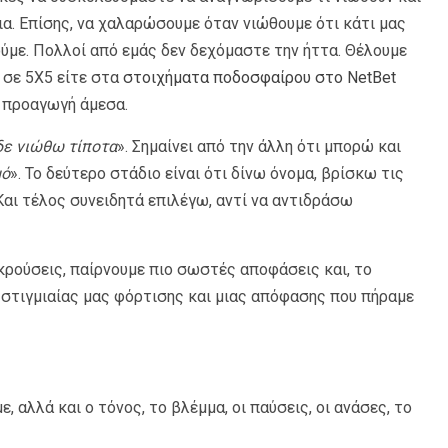
α. Επίσης, να χαλαρώσουμε όταν νιώθουμε ότι κάτι μας
ούμε. Πολλοί από εμάς δεν δεχόμαστε την ήττα. Θέλουμε
 σε 5Χ5 είτε στα
στοιχήματα ποδοσφαίρου στο NetBet
α προαγωγή άμεσα.
δε νιώθω τίποτα
». Σημαίνει από την άλλη ότι μπορώ και
μό
». Το δεύτερο στάδιο είναι ότι δίνω όνομα, βρίσκω τις
Και τέλος συνειδητά επιλέγω, αντί να αντιδράσω
ρούσεις, παίρνουμε πιο σωστές αποφάσεις και, το
 στιγμιαίας μας φόρτισης και μιας απόφασης που πήραμε
ε, αλλά και ο τόνος, το βλέμμα, οι παύσεις, οι ανάσες, το