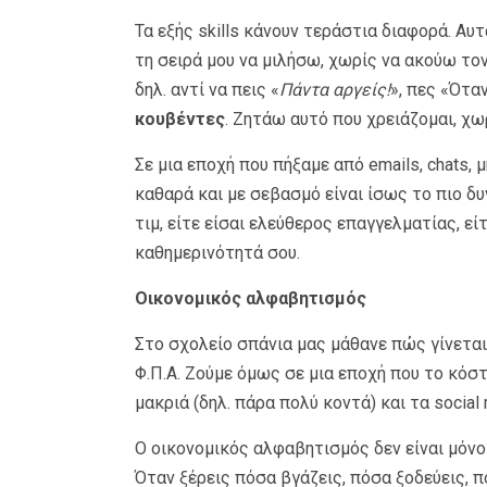
Τα εξής skills κάνουν τεράστια διαφορά. Αυτ
τη σειρά μου να μιλήσω, χωρίς να ακούω το
δηλ. αντί να πεις «
Πάντα αργείς!
», πες «Ότα
κουβέντες
. Ζητάω αυτό που χρειάζομαι, χ
Σε μια εποχή που πήξαμε από emails, chats,
καθαρά και με σεβασμό είναι ίσως το πιο δυ
τιμ, είτε είσαι ελεύθερος επαγγελματίας, ε
καθημερινότητά σου.
Οικονομικός αλφαβητισμός
Στο σχολείο σπάνια μας μάθανε πώς γίνεται 
Φ.Π.Α. Ζούμε όμως σε μια εποχή που το κόστ
μακριά (δηλ. πάρα πολύ κοντά) και τα socia
Ο οικονομικός αλφαβητισμός δεν είναι μόνο 
Όταν ξέρεις πόσα βγάζεις, πόσα ξοδεύεις, 