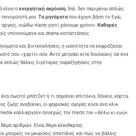
ά είναι η
ενεργητική ακρόαση
, δηλ. δεν περιμένω απλώς
ν συνομιλητή μου.
Τα μηνύματα
που έχουν βάση το Εγώ,
ν αργείς, νιώθω πίεση γιατί χάνουμε χρόνο».
Καθαρές
ωρίς υπονοούμενα και drama καταστάσεις.
 μηνύματα και βιντεοκλήσεις, η ικανότητα να εκφράζεσαι
νατό σου «χαρτί» σου. Αυτό μετράει είτε δουλεύεις σε ένα
ίτε απλώς θέλεις λιγότερες παρεξηγήσεις στην
ένα σωστό μπάτζετ ή τι σημαίνει επιτόκιο, δάνειο, κάρτα,
ος ζωής ανεβαίνει, οι ψηφιακές αγορές είναι ένα κλικ
l media καλλιεργούν συνεχώς την πίεση του «
θέλω κι εγώ
».
θέμα αριθμών. Είναι θέμα ελευθερίας.
πού μπορείς να μειώσεις σπατάλες και πώς να βάλεις