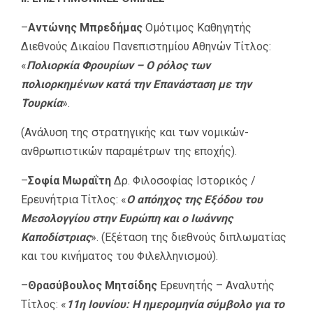
–
Αντώνης Μπρεδήμας
Ομότιμος Καθηγητής
Διεθνούς Δικαίου Πανεπιστημίου Αθηνών Τίτλος:
«
Πολιορκία Φρουρίων – Ο ρόλος των
πολιορκημένων κατά την Επανάσταση με την
Τουρκία
».
(Ανάλυση της στρατηγικής και των νομικών-
ανθρωπιστικών παραμέτρων της εποχής).
–
Σοφία Μωραΐτη
Δρ. Φιλοσοφίας Ιστορικός /
Ερευνήτρια Τίτλος: «
Ο απόηχος της Εξόδου του
Μεσολογγίου στην Ευρώπη και ο Ιωάννης
Καποδίστριας
». (Εξέταση της διεθνούς διπλωματίας
και του κινήματος του Φιλελληνισμού).
–
Θρασύβουλος Μητσίδης
Ερευνητής – Αναλυτής
Τίτλος: «
11η Ιουνίου: Η ημερομηνία σύμβολο για το