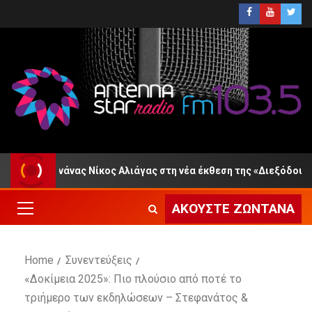
καρνάνας Νίκος Αλιάγας στη νέα έκθεση της «Διεξόδου»
ΑΚΟΎΣΤΕ ΖΩΝΤΑΝΆ
Home
Συνεντεύξεις
«Δοκίμεια 2025»: Πιο πλούσιο από ποτέ το
τριήμερο των εκδηλώσεων – Στεφανάτος &