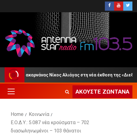
ιτωλοακαρνάνας Νίκος Αλιάγας στη νέα έκθεση της «Διεξόδου»
ΑΚΟΎΣΤΕ ΖΩΝΤΑΝΆ
Home
Κοινωνία
Ε.Ο.Δ.Υ.: 5.087 νέα κρούσματα – 702
διασωληνωμένοι – 103 θάνατοι