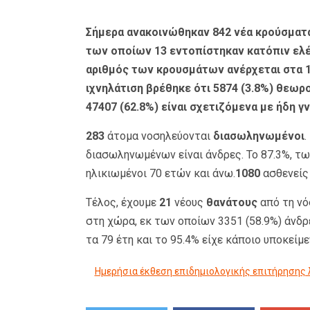
Σήμερα ανακοινώθηκαν 842 νέα κρούσματα
των οποίων 13 εντοπίστηκαν κατόπιν ελέ
αριθμός των κρουσμάτων ανέρχεται στα 1
ιχνηλάτιση βρέθηκε ότι 5874 (3.8%) θεωρ
47407 (62.8%) είναι σχετιζόμενα με ήδη 
283
άτομα νοσηλεύονται
διασωληνωμένοι
.
διασωληνωμένων είναι άνδρες. To 87.3%, τω
ηλικιωμένοι 70 ετών και άνω.
1080
ασθενείς 
Τέλος, έχουμε
21
νέους
θανάτους
από τη νό
στη χώρα, εκ των οποίων 3351 (58.9%) άνδρ
τα 79 έτη και το 95.4% είχε κάποιο υποκείμε
Ημερήσια έκθεση επιδημιολογικής επιτήρησης 