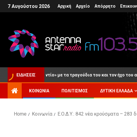
7 Αυγούστου 2026
Αρχική
Αρχείο
Απόρρητο
Επικοιν
 Το τελευταίο «αντίο» με τα τραγούδια του και τον ήχο του αγαπ
ΕΙΔΉΣΕΙΣ
ΚΟΙΝΩΝΊΑ
ΠΟΛΙΤΙΣΜΌΣ
ΔΥΤΙΚΉ ΕΛΛΆΔΑ
Home
Κοινωνία
Ε.Ο.Δ.Υ.: 842 νέα κρούσματα – 283