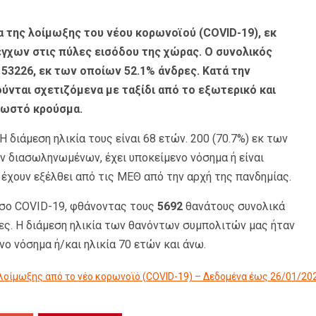
 της λοίμωξης του νέου κορωνοϊού (COVID-19), εκ
γχων στις πύλες εισόδου της χώρας. Ο συνολικός
53226, εκ των οποίων 52.1% άνδρες. Κατά την
ούνται σχετιζόμενα με ταξίδι από το εξωτερικό και
γνωστό κρούσμα.
 Η διάμεση ηλικία τους είναι 68 ετών. 200 (70.7%) εκ των
ν διασωληνωμένων, έχει υποκείμενο νόσημα ή είναι
έχουν εξέλθει από τις ΜΕΘ από την αρχή της πανδημίας.
σο COVID-19, φθάνοντας τους
5692
θανάτους συνολικά
ες. Η διάμεση ηλικία των θανόντων συμπολιτών μας ήταν
νο νόσημα ή/και ηλικία 70 ετών και άνω.
λοίμωξης από το νέο κορωνοϊό (COVID-19) – Δεδομένα έως 26/01/20