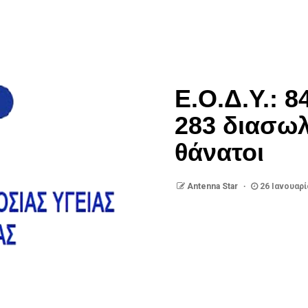
Ε.Ο.Δ.Υ.: 
283 διασωλ
θάνατοι
Antenna Star
26 Ιανουαρί