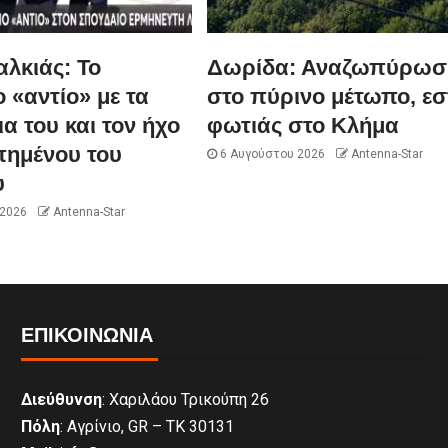
λκιάς: Το
Δωρίδα: Αναζωπύρωσ
ο «αντίο» με τα
στο πύρινο μέτωπο, εσ
α του και τον ήχο
φωτιάς στο Κλήμα
πημένου του
6 Αυγούστου 2026
Antenna-Star
υ
 2026
Antenna-Star
ΕΠΙΚΟΙΝΩΝΊΑ
Διεύθυνση
: Χαριλάου Τρικούπη 26
Πόλη
: Αγρίνιο, GR – ΤΚ 30131