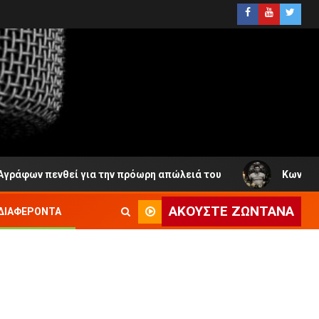
φων πενθεί για την πρόωρη απώλειά του
Κωνσταντίνος
ΑΚΟΎΣΤΕ ΖΩΝΤΑΝΆ
ΔΙΑΦΈΡΟΝΤΑ