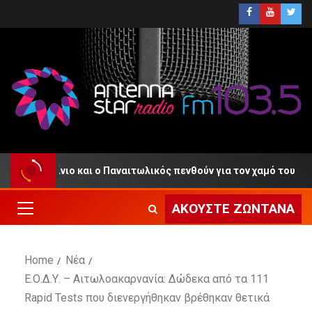
Το Αγρίνιο και ο Παναιτωλικός πενθούν για τον χαμό του
ΑΚΟΎΣΤΕ ΖΩΝΤΑΝΆ
Home
Νέα
Ε.Ο.Δ.Υ. – Αιτωλοακαρνανία: Δώδεκα από τα 111
Rapid Tests που διενεργήθηκαν βρέθηκαν θετικά