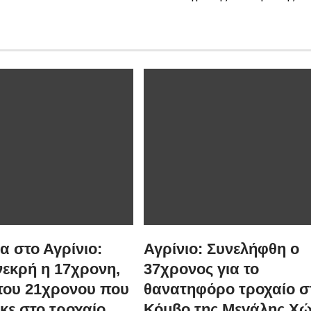
 στο Αγρίνιο:
Αγρίνιο: Συνελήφθη ο
νεκρή η 17χρονη,
37χρονος για το
του 21χρονου που
θανατηφόρο τροχαίο σ
κε στο τροχαίο
Κόμβο της Μεγάλης Χ