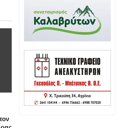
τον
ώρας