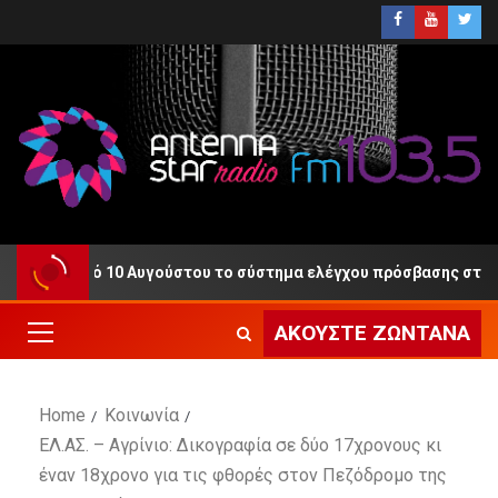
ργία από 10 Αυγούστου το σύστημα ελέγχου πρόσβασης στους Πε
ΑΚΟΎΣΤΕ ΖΩΝΤΑΝΆ
Home
Κοινωνία
ΕΛ.ΑΣ. – Αγρίνιο: Δικογραφία σε δύο 17χρονους κι
έναν 18χρονο για τις φθορές στον Πεζόδρομο της