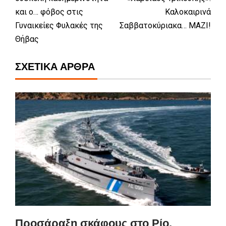
και ο… φόβος στις
Καλοκαιρινά
Γυναικείες Φυλακές της
Σαββατοκύριακα… ΜΑΖΙ!
Θήβας
ΣΧΕΤΙΚΆ ΆΡΘΡΑ
Προσάραξη σκάφους στο Ρίο,