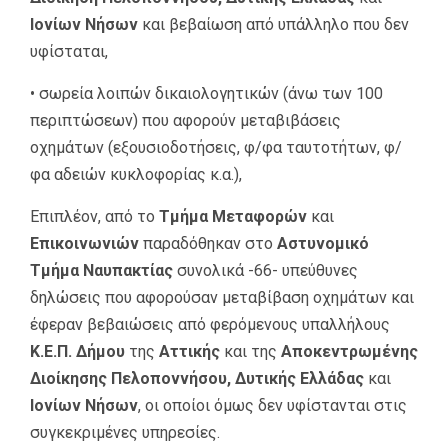
Ιονίων Νήσων
και βεβαίωση από υπάλληλο που δεν
υφίσταται,
• σωρεία λοιπών δικαιολογητικών (άνω των 100
περιπτώσεων) που αφορούν μεταβιβάσεις
οχημάτων (εξουσιοδοτήσεις, φ/φα ταυτοτήτων, φ/
φα αδειών κυκλοφορίας κ.α.),
Επιπλέον, από το
Τμήμα Μεταφορών
και
Επικοινωνιών
παραδόθηκαν στο
Αστυνομικό
Τμήμα Ναυπακτίας
συνολικά -66- υπεύθυνες
δηλώσεις που αφορούσαν μεταβίβαση οχημάτων και
έφεραν βεβαιώσεις από φερόμενους υπαλλήλους
Κ.Ε.Π. Δήμου
της
Αττικής
και της
Αποκεντρωμένης
Διοίκησης Πελοποννήσου, Δυτικής Ελλάδας
και
Ιονίων Νήσων
, οι οποίοι όμως δεν υφίστανται στις
συγκεκριμένες υπηρεσίες.