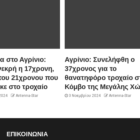
 στο Αγρίνιο:
Αγρίνιο: Συνελήφθη ο
νεκρή η 17χρονη,
37χρονος για το
του 21χρονου που
θανατηφόρο τροχαίο σ
κε στο τροχαίο
Κόμβο της Μεγάλης Χ
2024
Antenna-Star
3 Νοεμβρίου 2024
Antenna-Star
ΕΠΙΚΟΙΝΩΝΊΑ