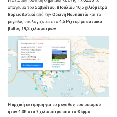
Η σεισμική δόνηση σημειώθηκε στις
17:02:50
το
απόγευμα του
Σαββάτου, 8 Ιουλίου
10,5 χιλιόμετρα
ΒορειοΔυτικά
από την
Ορεινή Ναυπακτία
και το
μέγεθος υπολογίζεται στα
4,5 Ρίχτερ
με
εστιακό
βάθος 19,2 χιλιομέτρων
.
Η αρχική εκτίμηση για το μέγεθος του σεισμού
ήταν 4,3R στα 7 χιλιόμετρα από το Θέρμο