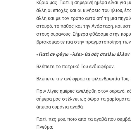
Κύριό μας. Γιατί η σημερινή ημέρα είναι για
άλλη οι εποχές και οι κινήσεις του ήλιου, έ
άλλη και με τον τρόπο αυτό απ’ τη μια πηγα
σταυρό, το πάθος και την Ανάσταση, και ύσ
στους ουρανούς. Σήμερα φθάσαμε στην κορυ
βρισκόμαστε πια στην πραγματοποίηση των 
«
Γιατί αν φύγω –λέει- θα σάς στείλω άλλο
Βλέπετε το πατρικό Του ενδιαφέρον;
Βλέπετε την ανέκφραστη φιλανθρωπία Του;
Πριν λίγες ημέρες ανελήφθη στον ουρανό, κά
σήμερα μάς στέλνει ως δώρο τα χαρίσματα τ
άπειρα ουράνια αγαθά.
Γιατί, πες μου, ποιο από τα αγαθά που συμβ
Πνεύμα;