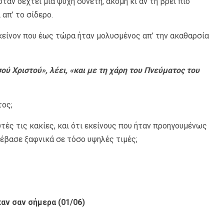
ταν δεχτεί μια ψυχή συνετή, ακόμη κι αν τη βρει πιο
 απ’ το σίδερο.
 εκείνον που έως τώρα ήταν μολυσμένος απ’ την ακαθαρσία
ού Χριστού», λέει, «και με τη χάρη του Πνεύματος του
τος;
υτές τις κακίες, και ότι εκείνους που ήταν προηγουμένως
έβασε ξαφνικά σε τόσο υψηλές τιμές;
αν σαν σήμερα (01/06)