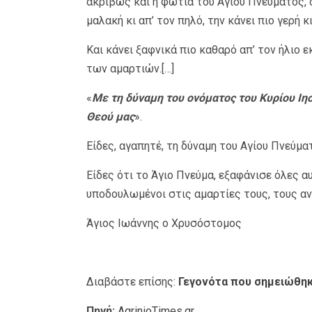
ακριβώς και η φωτιά του Αγίου Πνεύματος, ό
μαλακή κι απ’ τον πηλό, την κάνει πιο γερή κι
Και κάνει ξαφνικά πιο καθαρό απ’ τον ήλιο
των αμαρτιών.[…]
«
Με τη δύναμη του ονόματος του Κυρίου Ιησ
Θεού μας
».
Είδες, αγαπητέ, τη δύναμη του Αγίου Πνεύμα
Είδες ότι το Άγιο Πνεύμα, εξαφάνισε όλες α
υποδουλωμένοι στις αμαρτίες τους, τους αν
Άγιος Ιωάννης ο Χρυσόστομος
Διαβάστε επίσης:
Γεγονότα που σημειώθηκ
Πηγή:
AgrinioTimes.gr