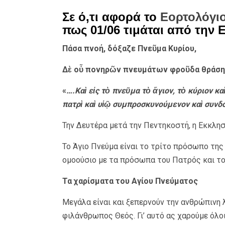
Σε ό,τι αφορά το
Εορτολόγι
πως 01/06 τιμάται από την 
Πάσα πνοή, δόξαζε Πνεῦμα Κυρίου,
Δὲ οὗ πονηρῶν πνευμάτων φροῦδα θράση
«
….Καὶ εἰς τὸ πνεῦμα τὸ ἅγιον, τὸ κύριον κ
πατρὶ καὶ υἱῷ συμπροσκυνούμενον καὶ συν
Την Δευτέρα μετά την Πεντηκοστή, η Εκκλησ
Το Άγιο Πνεύμα είναι το τρίτο πρόσωπο της 
ομοούσιο με τα πρόσωπα του Πατρός και το
Τα χαρίσματα του Αγίου Πνεύματος
Μεγάλα είναι και ξεπερνούν την ανθρώπινη 
φιλάνθρωπος Θεός. Γι’ αυτό ας χαρούμε όλο