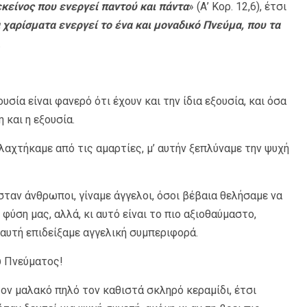
εκείνος που ενεργεί παντού και πάντα
» (Α’ Κορ. 12,6), έτσι
α χαρίσματα ενεργεί το ένα και μοναδικό Πνεύμα, που τα
.
υσία είναι φανερό ότι έχουν και την ίδια εξουσία, και όσα
η και η εξουσία.
αχτήκαμε από τις αμαρτίες, μ’ αυτήν ξεπλύναμε την ψυχή
ταν άνθρωποι, γίναμε άγγελοι, όσοι βέβαια θελήσαμε να
 φύση μας, αλλά, κι αυτό είναι το πιο αξιοθαύμαστο,
 αυτή επιδείξαμε αγγελική συμπεριφορά.
υ Πνεύματος!
ον μαλακό πηλό τον καθιστά σκληρό κεραμίδι, έτσι