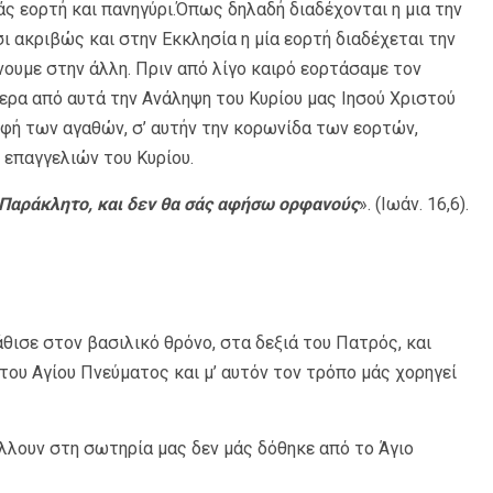
 μάς εορτή και πανηγύρι.Όπως δηλαδή διαδέχονται η μια την
τσι ακριβώς και στην Εκκλησία η μία εορτή διαδέχεται την
ίνουμε στην άλλη. Πριν από λίγο καιρό εορτάσαμε τον
τερα από αυτά την Ανάληψη του Κυρίου μας Ιησού Χριστού
φή των αγαθών, σ’ αυτήν την κορωνίδα των εορτών,
επαγγελιών του Κυρίου.
ν Παράκλητο, και δεν θα σάς αφήσω ορφανούς
». (Ιωάν. 16,6).
θισε στον βασιλικό θρόνο, στα δεξιά του Πατρός, και
ου Αγίου Πνεύματος και μ’ αυτόν τον τρόπο μάς χορηγεί
άλλουν στη σωτηρία μας δεν μάς δόθηκε από το Άγιο