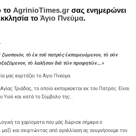
ο
το
AgrinioTimes.gr
σας ενημερώνει
Εκκλησία το
Άγιο Πνεύμα
.
.
αὶ ζωοποιόν, τὸ ἐκ τοῦ πατρὸς ἐκπορευόμενον, τὸ σὺν
δοξαζόμενον, τὸ λαλῆσαν διὰ τῶν προφητῶν….
»
ία μας εορτάζει το Άγιο Πνεύμα.
Αγίας Τριάδας, το οποίο εκπορεύεται εκ του Πατρός. Είναι
υ Υιού και κατά το Σύμβολο της…
λογική τα χαρίσματα που μάς δώρισε σήμερα ο
ι μαζί και σκιρτώντας από αγαλλίαση ας ανυμνήσουμε τον