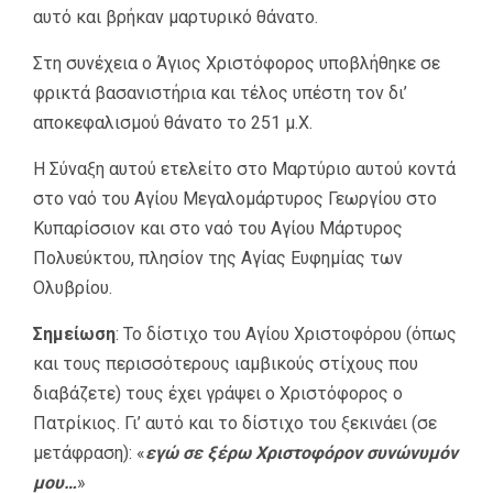
αυτό και βρήκαν μαρτυρικό θάνατο.
Στη συνέχεια ο Άγιος Χριστόφορος υποβλήθηκε σε
φρικτά βασανιστήρια και τέλος υπέστη τον δι’
αποκεφαλισμού θάνατο το 251 μ.Χ.
Η Σύναξη αυτού ετελείτο στο Μαρτύριο αυτού κοντά
στο ναό του Αγίου Μεγαλομάρτυρος Γεωργίου στο
Κυπαρίσσιον και στο ναό του Αγίου Μάρτυρος
Πολυεύκτου, πλησίον της Αγίας Ευφημίας των
Ολυβρίου.
Σημείωση
: Το δίστιχο του Αγίου Χριστοφόρου (όπως
και τους περισσότερους ιαμβικούς στίχους που
διαβάζετε) τους έχει γράψει ο Xριστόφορος ο
Πατρίκιος. Γι’ αυτό και το δίστιχο του ξεκινάει (σε
μετάφραση): «
εγώ σε ξέρω Xριστοφόρον συνώνυμόν
μου…
»