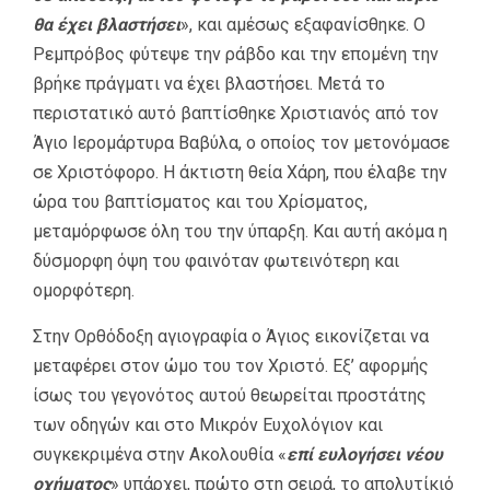
θα έχει βλαστήσει
», και αμέσως εξαφανίσθηκε. Ο
Ρεμπρόβος φύτεψε την ράβδο και την επομένη την
βρήκε πράγματι να έχει βλαστήσει. Μετά το
περιστατικό αυτό βαπτίσθηκε Χριστιανός από τον
Άγιο Ιερομάρτυρα Βαβύλα, ο οποίος τον μετονόμασε
σε Χριστόφορο. Η άκτιστη θεία Χάρη, που έλαβε την
ώρα του βαπτίσματος και του Χρίσματος,
μεταμόρφωσε όλη του την ύπαρξη. Και αυτή ακόμα η
δύσμορφη όψη του φαινόταν φωτεινότερη και
ομορφότερη.
Στην Ορθόδοξη αγιογραφία ο Άγιος εικονίζεται να
μεταφέρει στον ώμο του τον Χριστό. Εξ’ αφορμής
ίσως του γεγονότος αυτού θεωρείται προστάτης
των οδηγών και στο Μικρόν Ευχολόγιον και
συγκεκριμένα στην Ακολουθία «
επί ευλογήσει νέου
οχήματος
» υπάρχει, πρώτο στη σειρά, το απολυτίκιό