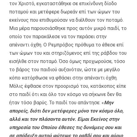
τον Χριστό, εγκαταστάθηκε σε επικίνδυνη δίοδο
ποταμού και μετέφερε δωρεάν επί των ώμων του
εκείνους που επιθυμούσαν να διέλθουν τον ποταμό.
Μια μέρα παρουσιάσθηκε προς αυτόν μικρό παιδί, το
οποίο τον παρακάλεσε να τον περάσει στην
απέναντι όχθη. Ο Ρεμπρόβος πρόθυμα το έθεσε επί
των ώμων του και στηριζόμενος επί της ράβδου του
εισήλθε στον ποταμό. Όσο όμως προχωρούσε, τόσο
το βάρος του παιδιού αυξανόταν, ώστε με μεγάλο
κόπο κατόρθωσε να φθάσει στην απέναντι όχθη.
Μόλις έφθασε στον προορισμό του, κατάκοπος είπε
στο παιδί ότι και όλο τον κόσμο να σήκωνε δεν θα
ήταν τόσο βαρύς. Το παιδί του απάντησε: «
Μην
απορείς, διότι δεν μετέφερες μόνο τον κόσμο όλο,
αλλά και τον πλάσαντα αυτόν. Είμαι Εκείνος στην
υπηρεσία του Οποίου έθεσες τις δυνάμεις σου και
σε απόδειξη αυτού φύτεψε το ραβδί σου και αύριο