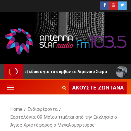
ωση εξέδωσε για το συμβάν το Λιμενικό Σώμα
ΕΛ.ΑΣ.
ΑΚΟΎΣΤΕ ΖΩΝΤΑΝΆ
Home
Ενδιαφέροντα
Εορτολόγιο: 09 Μαΐου τιμάται από την Εκκλησία ο
Άγιος Χριστόφορος ο Μεγαλομάρτυρας