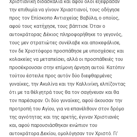
Χριστιανική διδασκαλία και αφού όλοι εξέφρασαν
την επιθυμία να γίνουν Χριαστιανοί, τους οδήγησε
προς τον Επίσκοπο Αντιοχείας Βαβύλα, ο οποίος,
αφού τους κατήχησε, τους βάπτισε. Όταν ο
αυτοκράτορας Δέκιος πληροφορήθηκε το γεγονός,
τους μεν στρατιώτες συνέλαβε και αποκεφάλισε,
τον δε Χριστόφορο προσπάθησε με υποσχέσεις και
κολακείες να μεταπείσει, αλλά οι προσπάθειές του
προσέκρουσαν στην επίμονη άρνηση αυτού. Κατόπιν
τούτου έστειλε προς αυτόν δύο διεφθαρμένες
γυναίκες, την Ακυλίνα και την Καλλινίκη, ελπίζοντας
ότι με τα θέλγητρά τους θα τον σαγήνευαν και θα
τον παρέσυραν. Οι δύο γυναίκες, αφού άκουσαν την
προτροπή του Αγίου, για να επανέλθουν στον δρόμο
της αγνότητας και της αρετής, έγιναν Χριστιανές
και, αφού παρουσιάσθηκαν ενώπιον του
αυτοκράτορα Δεκίου, ομολόγησαν τον Χριστό. Γι’