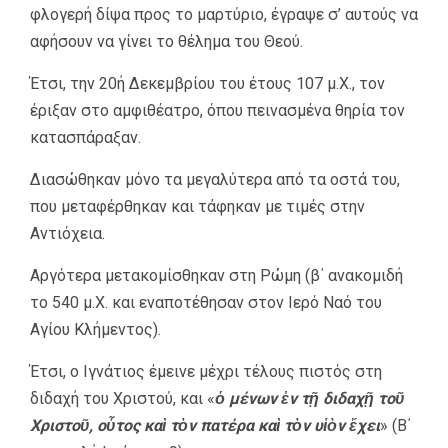
φλογερή δίψα προς το μαρτύριο, έγραψε σ’ αυτούς να
αφήσουν να γίνει το θέλημα του Θεού.
Έτσι, την 20ή Δεκεμβρίου του έτους 107 μ.Χ., τον
έριξαν στο αμφιθέατρο, όπου πεινασμένα θηρία τον
κατασπάραξαν.
Διασώθηκαν μόνο τα μεγαλύτερα από τα οστά του,
που μεταφέρθηκαν και τάφηκαν με τιμές στην
Αντιόχεια.
Αργότερα μετακομίσθηκαν στη Ρώμη (β΄ ανακομιδή
το 540 μ.Χ. και εναποτέθησαν στον Ιερό Ναό του
Αγίου Κλήμεντος).
Έτσι, ο Ιγνάτιος έμεινε μέχρι τέλους πιστός στη
διδαχή του Χριστού, και «
ὁ μένων ἐν τῇ διδαχῇ τοῦ
Χριστοῦ, οὗτος καὶ τὸν πατέρα καὶ τὸν υἱὸν ἔχει
» (Β΄