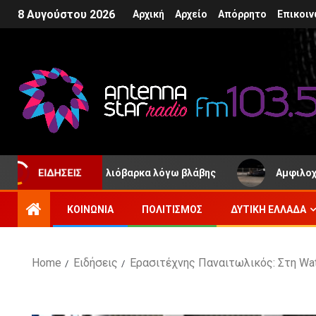
8 Αυγούστου 2026
Αρχική
Αρχείο
Απόρρητο
Επικοιν
η Παλιόβαρκα λόγω βλάβης
Αμφιλοχία: Όχημα ανετράπ
ΕΙΔΉΣΕΙΣ
ΚΟΙΝΩΝΊΑ
ΠΟΛΙΤΙΣΜΌΣ
ΔΥΤΙΚΉ ΕΛΛΆΔΑ
Home
Ειδήσεις
Ερασιτέχνης Παναιτωλικός: Στη Wat