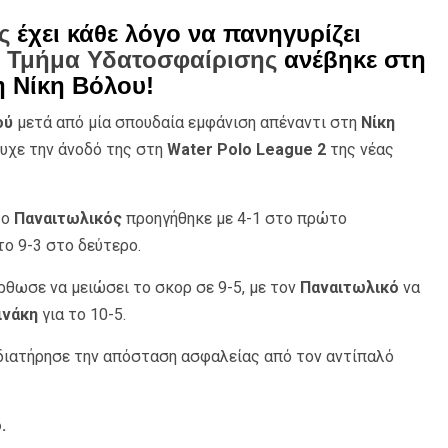
ς
έχει κάθε λόγο να πανηγυρίζει
ο
Τμήμα Υδατοσφαίρισης
ανέβηκε στη
η Νίκη Βόλου!
ού
μετά από μία σπουδαία εμφάνιση απέναντι στη
Νίκη
τυχε την άνοδό της στη
Water Polo League 2
της νέας
 ο
Παναιτωλικός
προηγήθηκε με 4-1 στο πρώτο
ο 9-3 στο δεύτερο.
ρθωσε να μειώσει το σκορ σε 9-5, με τον
Παναιτωλικό
να
ινάκη
για το 10-5.
ιατήρησε την απόσταση ασφαλείας από τον αντίπαλό
.