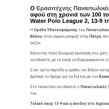
Ο
Ερασιτέχνης Παναιτωλικό
αφού στη χρονιά των 100 τ
Water Polo League 2, 13-9 τ
Η
Ομάδα Υδατοσφαίρισης
του
Παναιτωλικ
Βόλου
, στον αγώνα μπαράζ στην
Πάτρα
, πέ
σεζόν.
Κάνοντας πολύ δυναμική εκκίνηση στο ματς
οκτάλεπτο, με το σκορ να διαμορφώνεται στ
Στην τρίτη περίοδο η ομάδα του Βόλου κατό
βρίσκει το δρόμο για τα δίχτυα με τον
Κοκκ
Στο τελευταίο οκτάλεπτο ο
Παναιτωλικός
δ
του.
Τελικό σκορ 13-9 και η άνοδος στο Αγρίνιο