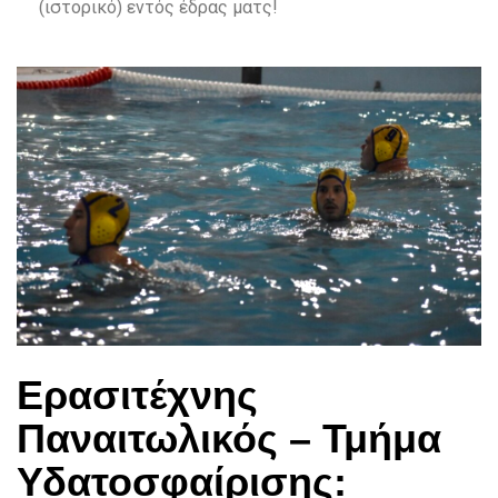
(ιστορικό) εντός έδρας ματς!
Ερασιτέχνης
Παναιτωλικός – Τμήμα
Υδατοσφαίρισης: